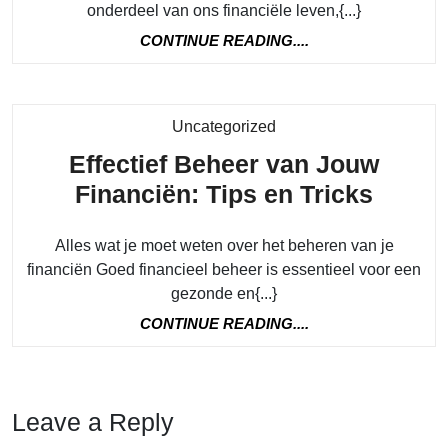
onderdeel van ons financiële leven,{...}
CONTINUE
CONTINUE READING....
READING....
Category
Uncategorized
Effectief Beheer van Jouw
Effect
Financiën: Tips en Tricks
Behee
Alles wat je moet weten over het beheren van je
van
financiën Goed financieel beheer is essentieel voor een
Jouw
gezonde en{...}
Financ
CONTINUE
CONTINUE READING....
Tips
READING....
en
Tricks
Leave a Reply