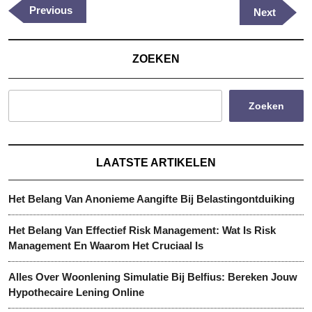
Previous
Previous
Next
Next
Post
Post
ZOEKEN
Zoeken
LAATSTE ARTIKELEN
Het Belang Van Anonieme Aangifte Bij Belastingontduiking
Het Belang Van Effectief Risk Management: Wat Is Risk
Management En Waarom Het Cruciaal Is
Alles Over Woonlening Simulatie Bij Belfius: Bereken Jouw
Hypothecaire Lening Online