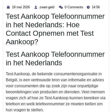
Category
19
zwart-
19 mei 2026
zwart-geld
0 Comments
14:56
mei
geld
Test Aankoop Telefoonnummer
2026
in het Nederlands: Hoe
Contact Opnemen met Test
Aankoop?
Test Aankoop Telefoonnummer
in het Nederlands
Test Aankoop, de bekende consumentenorganisatie in
België, is een vertrouwde bron van informatie en advies
voor consumenten die op zoek zijn naar onpartijdige
beoordelingen van producten en diensten. Veel mensen
vragen zich af hoe ze Test Aankoop kunnen bereiken via
telefoon en welk telefoonnummer ze moeten bellen om
hun vragen te stellen.