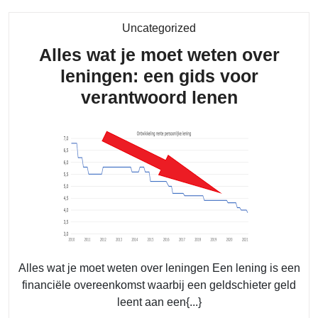
Category
Uncategorized
Alles wat je moet weten over
leningen: een gids voor
Alles
verantwoord lenen
wat
je
moet
weten
over
leningen:
een
gids
Alles wat je moet weten over leningen Een lening is een
voor
financiële overeenkomst waarbij een geldschieter geld
leent aan een{...}
verantwo