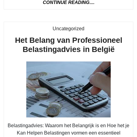
CONTINUE
CONTINUE READING....
lenen
READING....
Category
Uncategorized
Het Belang van Professioneel
Het
Belastingadvies in België
Belan
van
Profe
Belas
in
Belgi
Belastingadvies: Waarom het Belangrijk is en Hoe het je
Kan Helpen Belastingen vormen een essentieel