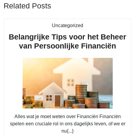
Related Posts
Category
Uncategorized
Belangrijke Tips voor het Beheer
Belan
van Persoonlijke Financiën
Tips
voor
het
Behe
van
Perso
Fina
Alles wat je moet weten over Financiën Financiën
spelen een cruciale rol in ons dagelijks leven, of we er
nu{...}