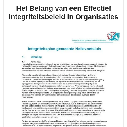
Belgisc
Het Belang van een Effectief
Econom
He
Integriteitsbeleid in Organisaties
Be
va
ee
Ef
In
in
Or