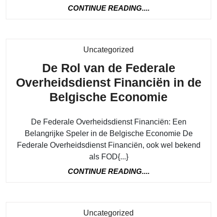
CONTINUE
CONTINUE READING....
READING....
Category
Uncategorized
De Rol van de Federale
Overheidsdienst Financiën in de
De
Belgische Economie
Rol
De Federale Overheidsdienst Financiën: Een
van
Belangrijke Speler in de Belgische Economie De
de
Federale Overheidsdienst Financiën, ook wel bekend
Federale
als FOD{...}
Overhei
CONTINUE
CONTINUE READING....
Financi
READING....
in
de
Category
Uncategorized