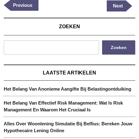
Previous
Previous
Next
Next
Post
Post
ZOEKEN
Zoeken
LAATSTE ARTIKELEN
Het Belang Van Anonieme Aangifte Bij Belastingontduiking
Het Belang Van Effectief Risk Management: Wat Is Risk
Management En Waarom Het Cruciaal Is
Alles Over Woonlening Simulatie Bij Belfius: Bereken Jouw
Hypothecaire Lening Online