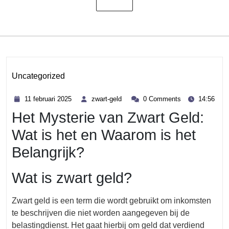
Uncategorized
Category
11
zwart-
11 februari 2025
zwart-geld
0 Comments
14:56
februari
geld
Het Mysterie van Zwart Geld:
2025
Wat is het en Waarom is het
Belangrijk?
Wat is zwart geld?
Zwart geld is een term die wordt gebruikt om inkomsten
te beschrijven die niet worden aangegeven bij de
belastingdienst. Het gaat hierbij om geld dat verdiend