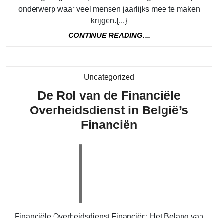
met
onderwerp waar veel mensen jaarlijks mee te maken
Deskundi
krijgen.{...}
Fiscaal
CONTINUE
CONTINUE READING....
Advies
READING....
Personen
Category
Uncategorized
De Rol van de Financiële
Overheidsdienst in België’s
De
Financiën
Rol
van
de
Financiële
Overheidsdie
in
Financiële Overheidsdienst Financiën: Het Belang van