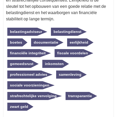
en strafrechtelijke consequenties. Eerlijkheid is de
sleutel tot het opbouwen van een goede relatie met de
belastingdienst en het waarborgen van financiële
stabiliteit op lange termijn.
belastingadviseur
belastingdienst
boetes
documentatie
eerlijkheid
financiële integriteit
fiscale voordelen
gemoedsrust
inkomsten
professioneel advies
samenleving
sociale voorzieningen
strafrechtelijke vervolging
transparantie
zwart geld