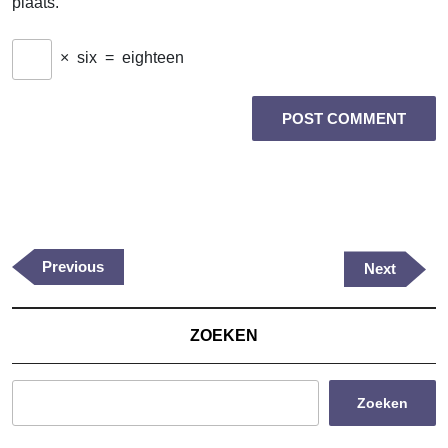
plaats.
×
six
=
eighteen
Berichtnavigatie
Previous
Previous
Next
Next
Post
Post
ZOEKEN
Zoeken