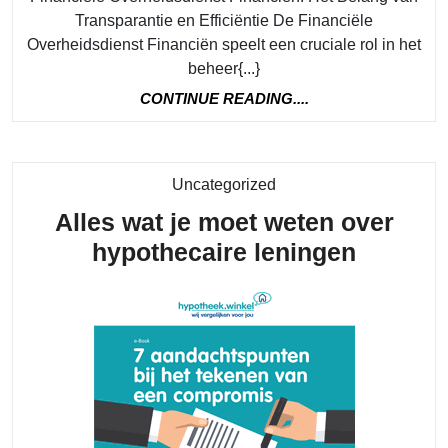
België’s
Transparantie en Efficiëntie De Financiële
Financiën
Overheidsdienst Financiën speelt een cruciale rol in het
beheer{...}
CONTINUE
CONTINUE READING....
READING....
Category
Uncategorized
Alles wat je moet weten over
Alles
hypothecaire leningen
wat
je
moet
weten
over
hypothe