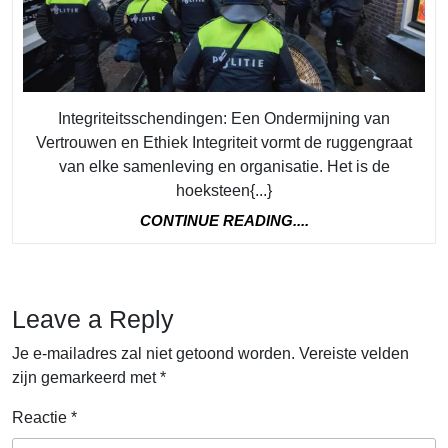
en
Ethiek
in
de
Integriteitsschendingen: Een Ondermijning van
Samenlevin
Vertrouwen en Ethiek Integriteit vormt de ruggengraat
van elke samenleving en organisatie. Het is de
hoeksteen{...}
CONTINUE
CONTINUE READING....
READING....
Leave a Reply
Je e-mailadres zal niet getoond worden.
Vereiste velden
zijn gemarkeerd met
*
Reactie
*