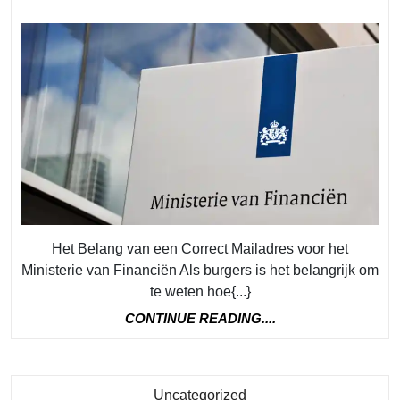
Belang
van
een
Correct
Mailadres
voor
het
Ministerie
van
Het Belang van een Correct Mailadres voor het
Financiën
Ministerie van Financiën Als burgers is het belangrijk om
te weten hoe{...}
CONTINUE
CONTINUE READING....
READING....
Category
Uncategorized