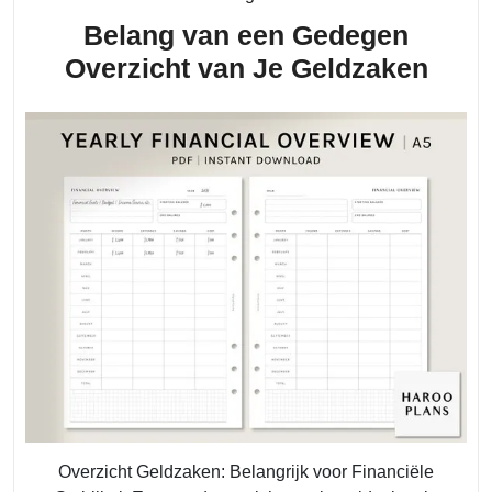
Belang van een Gedegen
Bela
Overzicht van Je Geldzaken
van
een
Ged
Over
van
Je
Geld
Overzicht Geldzaken: Belangrijk voor Financiële