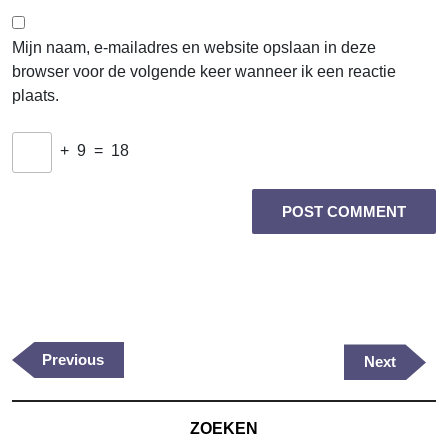
Mijn naam, e-mailadres en website opslaan in deze
browser voor de volgende keer wanneer ik een reactie
plaats.
+
9
=
18
Berichtnavigatie
Previous
Previous
Next
Next
Post
Post
ZOEKEN