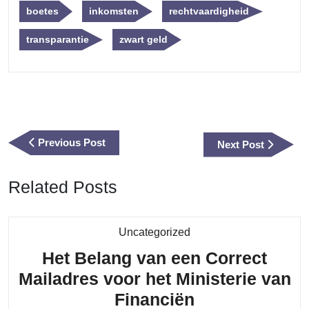
boetes
inkomsten
rechtvaardigheid
transparantie
zwart geld
Berichtnavigatie
Previous
Previous Post
Next
Next Post
Post
Post
Related Posts
Category
Uncategorized
Het Belang van een Correct
Mailadres voor het Ministerie van
Het
Financiën