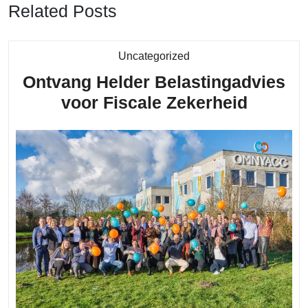
Related Posts
Category
Uncategorized
Ontvang Helder Belastingadvies
Ontvan
voor Fiscale Zekerheid
Helder
Belasti
voor
Fiscale
Zekerh