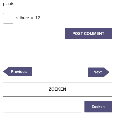
plaats.
×
three
=
12
Berichtnavigatie
Previous
Previous
Next
Next
Post
Post
ZOEKEN
Zoeken