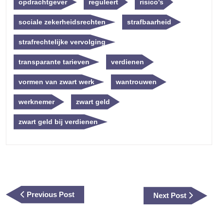
opdrachtgever
reguleert
risico's
sociale zekerheidsrechten
strafbaarheid
strafrechtelijke vervolging
transparante tarieven
verdienen
vormen van zwart werk
wantrouwen
werknemer
zwart geld
zwart geld bij verdienen
Berichtnavigatie
Previous
Previous Post
Next
Next Post
Post
Post