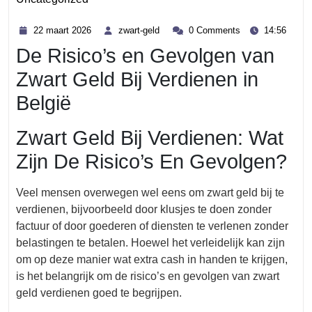
Category
22
zwart-
22 maart 2026
zwart-geld
0 Comments
14:56
maart
geld
De Risico’s en Gevolgen van
2026
Zwart Geld Bij Verdienen in
België
Zwart Geld Bij Verdienen: Wat
Zijn De Risico’s En Gevolgen?
Veel mensen overwegen wel eens om zwart geld bij te
verdienen, bijvoorbeeld door klusjes te doen zonder
factuur of door goederen of diensten te verlenen zonder
belastingen te betalen. Hoewel het verleidelijk kan zijn
om op deze manier wat extra cash in handen te krijgen,
is het belangrijk om de risico’s en gevolgen van zwart
geld verdienen goed te begrijpen.