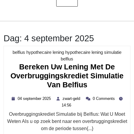
Dag:
4 september 2025
belfius hypothecaire lening hypothecaire lening simulatie
Category
belfius
Bereken Uw Lening Met De
Overbruggingskrediet Simulatie
Bereken
Van Belfius
Uw
04
zwart-
04 september 2025
zwart-geld
0 Comments
Lening
september
geld
14:56
2025
Met
Overbruggingskrediet Simulatie bij Belfius: Wat U Moet
De
Weten Als u op zoek bent naar een overbruggingskrediet
Overbrugging
om de periode tussen{...}