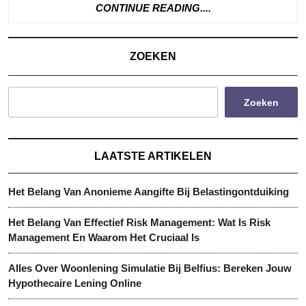
Simulatie
CONTINUE
CONTINUE READING....
READING....
Van
Belfius
ZOEKEN
Zoeken
LAATSTE ARTIKELEN
Het Belang Van Anonieme Aangifte Bij Belastingontduiking
Het Belang Van Effectief Risk Management: Wat Is Risk
Management En Waarom Het Cruciaal Is
Alles Over Woonlening Simulatie Bij Belfius: Bereken Jouw
Hypothecaire Lening Online