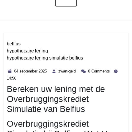
belfius
hypothecaire lening
hypothecaire lening simulatie belfius
Category
04
zwart-
04 september 2025
zwart-geld
0 Comments
september
geld
14:56
2025
Bereken uw lening met de
Overbruggingskrediet
Simulatie van Belfius
Overbruggingskrediet