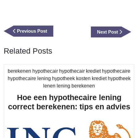
Berichtnavigatie
Previous
Previous Post
Next
Next Post
Post
Post
Related Posts
berekenen hypothecair hypothecair krediet hypothecaire
hypothecaire lening hypotheek kosten krediet hypotheek
Category
lenen lening berekenen
Hoe een hypothecaire lening
H
correct berekenen: tips en advies
e
hy
le