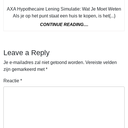
Hyp
AXA Hypothecaire Lening Simulatie: Wat Je Moet Weten
Len
Als je op het punt staat een huis te kopen, is het{...}
Simu
CONTINUE
CONTINUE READING....
Ont
READING....
Jou
Fina
Leave a Reply
Opti
met
Je e-mailadres zal niet getoond worden.
Vereiste velden
zijn gemarkeerd met
*
Gem
Reactie
*