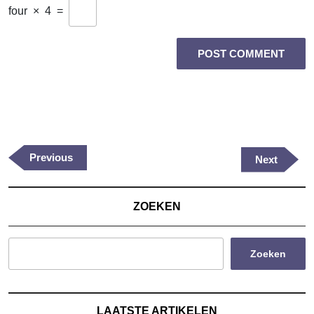
four
×
4
=
Berichtnavigatie
Previous
Previous
Next
Next
Post
Post
ZOEKEN
Zoeken
LAATSTE ARTIKELEN