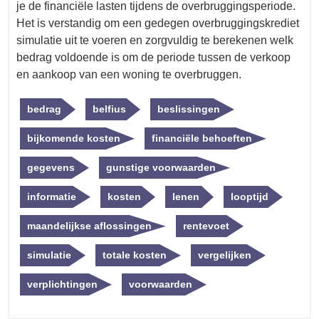
je de financiële lasten tijdens de overbruggingsperiode.
Het is verstandig om een gedegen overbruggingskrediet
simulatie uit te voeren en zorgvuldig te berekenen welk
bedrag voldoende is om de periode tussen de verkoop
en aankoop van een woning te overbruggen.
bedrag
belfius
beslissingen
bijkomende kosten
financiële behoeften
gegevens
gunstige voorwaarden
informatie
kosten
lenen
looptijd
maandelijkse aflossingen
rentevoet
simulatie
totale kosten
vergelijken
verplichtingen
voorwaarden