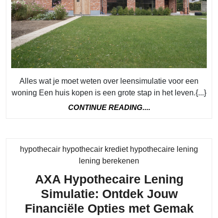
lee
voo
een
won
Alles wat je moet weten over leensimulatie voor een
woning Een huis kopen is een grote stap in het leven.{...}
CONTINUE
CONTINUE READING....
READING....
hypothecair hypothecair krediet hypothecaire lening
Category
lening berekenen
AXA Hypothecaire Lening
Simulatie: Ontdek Jouw
AX
Financiële Opties met Gemak