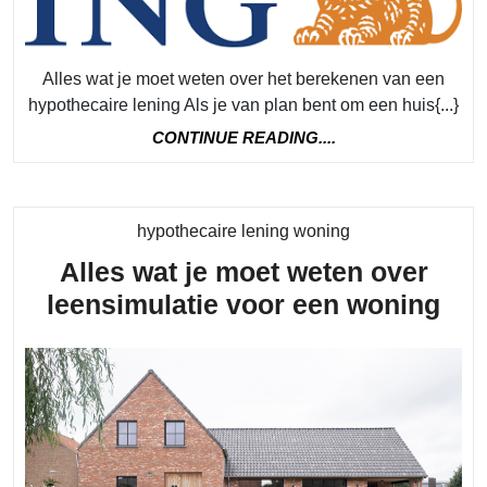
co
b
ti
Alles wat je moet weten over het berekenen van een
hypothecaire lening Als je van plan bent om een huis{...}
e
CONTINUE
CONTINUE READING....
ad
READING....
Category
hypothecaire lening woning
Alles wat je moet weten over
All
leensimulatie voor een woning
wat
je
mo
wet
ove