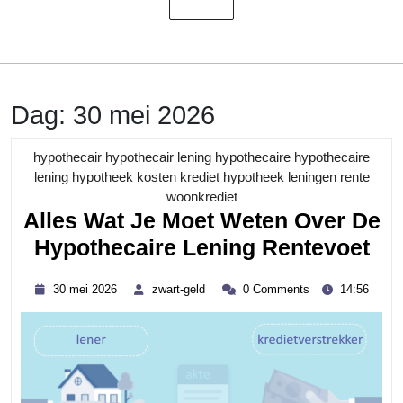
Dag:
30 mei 2026
hypothecair hypothecair lening hypothecaire hypothecaire
lening hypotheek kosten krediet hypotheek leningen rente
Category
woonkrediet
Alles Wat Je Moet Weten Over De
All
Hypothecaire Lening Rentevoet
Wa
30
zwart-
30 mei 2026
zwart-geld
0 Comments
14:56
Je
mei
geld
2026
Mo
We
Ov