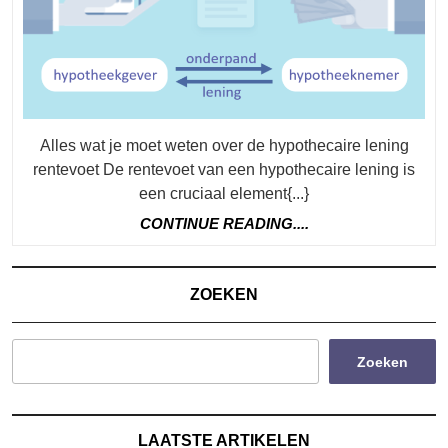
De
Hy
Le
Re
Alles wat je moet weten over de hypothecaire lening
rentevoet De rentevoet van een hypothecaire lening is
een cruciaal element{...}
CONTINUE
CONTINUE READING....
READING....
ZOEKEN
Zoeken
LAATSTE ARTIKELEN