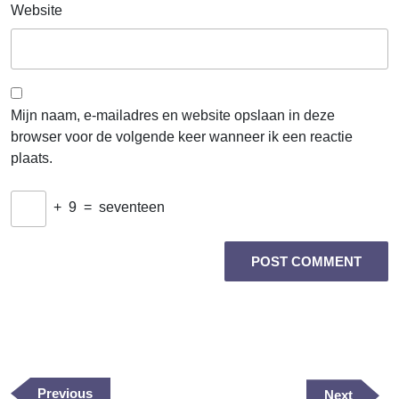
Website
Mijn naam, e-mailadres en website opslaan in deze
browser voor de volgende keer wanneer ik een reactie
plaats.
+
9
=
seventeen
Berichtnavigatie
Previous
Previous
Next
Next