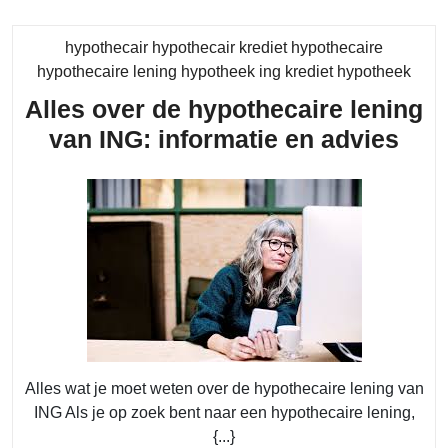
hypothecair hypothecair krediet hypothecaire
Cate
hypothecaire lening hypotheek ing krediet hypotheek
Alles over de hypothecaire lening
Alle
van ING: informatie en advies
ove
de
hyp
leni
van
ING
info
en
Alles wat je moet weten over de hypothecaire lening van
adv
ING Als je op zoek bent naar een hypothecaire lening,
{...}