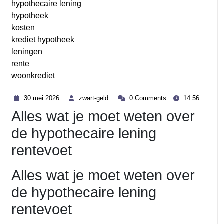
hypothecaire lening
hypotheek
kosten
krediet hypotheek
leningen
rente
woonkrediet
Category
30
zwart-
30 mei 2026
zwart-geld
0 Comments
14:56
mei
geld
Alles wat je moet weten over
2026
de hypothecaire lening
rentevoet
Alles wat je moet weten over
de hypothecaire lening
rentevoet