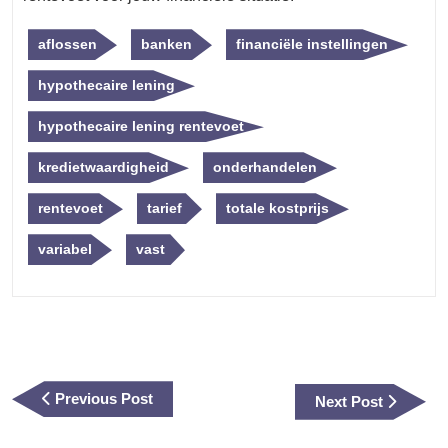
aflossen
banken
financiële instellingen
hypothecaire lening
hypothecaire lening rentevoet
kredietwaardigheid
onderhandelen
rentevoet
tarief
totale kostprijs
variabel
vast
Berichtnavigatie
Previous
Previous Post
Next
Next Post
Post
Post