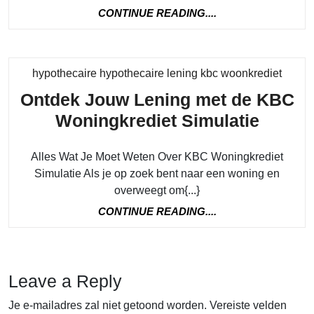
CONTINUE
CONTINUE READING....
READING....
Categ
hypothecaire hypothecaire lening kbc woonkrediet
Ontdek Jouw Lening met de KBC
Ontde
Woningkrediet Simulatie
Jouw
Alles Wat Je Moet Weten Over KBC Woningkrediet
Lenin
Simulatie Als je op zoek bent naar een woning en
met
overweegt om{...}
de
CONTINUE
CONTINUE READING....
KBC
READING....
Wonin
Simula
Leave a Reply
Je e-mailadres zal niet getoond worden.
Vereiste velden