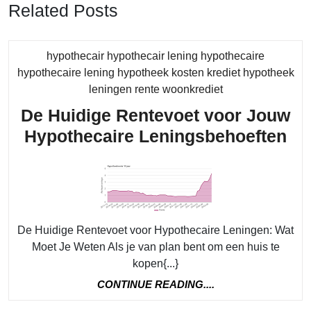
Related Posts
hypothecair hypothecair lening hypothecaire
hypothecaire lening hypotheek kosten krediet hypotheek
Category
leningen rente woonkrediet
De Huidige Rentevoet voor Jouw
De
Hypothecaire Leningsbehoeften
Hu
Re
vo
Jo
De Huidige Rentevoet voor Hypothecaire Leningen: Wat
Hy
Moet Je Weten Als je van plan bent om een huis te
Le
kopen{...}
CONTINUE
CONTINUE READING....
READING....