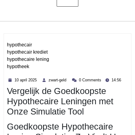
hypothecair
hypothecair krediet
hypothecaire lening
hypotheek
Category
10
zwart-
10 april 2025
zwart-geld
0 Comments
14:56
april
geld
Vergelijk de Goedkoopste
2025
Hypothecaire Leningen met
Onze Simulatie Tool
Goedkoopste Hypothecaire