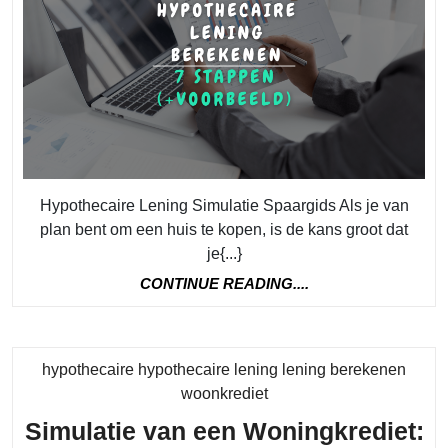
van
Hypothecaire
Lening
Simulatie
op
Spaargids
Hypothecaire Lening Simulatie Spaargids Als je van
plan bent om een huis te kopen, is de kans groot dat
je{...}
CONTINUE
CONTINUE READING....
READING....
hypothecaire hypothecaire lening lening berekenen
Category
woonkrediet
Simulatie van een Woningkrediet: