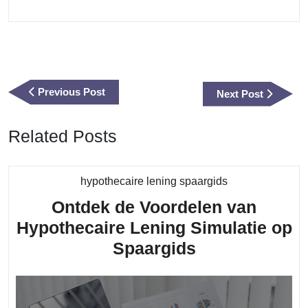
Berichtnavigatie
Previous
Previous Post
Next
Next Post
Post
Post
Related Posts
Category
hypothecaire lening spaargids
Ontdek de Voordelen van
Hypothecaire Lening Simulatie op
Ontdek
Spaargids
de
Voordelen