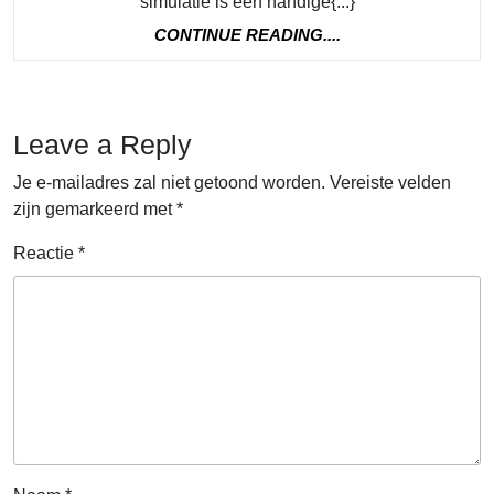
simulatie is een handige{...}
van
CONTINUE
CONTINUE READING....
een
READING....
hyp
leni
Leave a Reply
simu
Je e-mailadres zal niet getoond worden.
Vereiste velden
zijn gemarkeerd met
*
Reactie
*