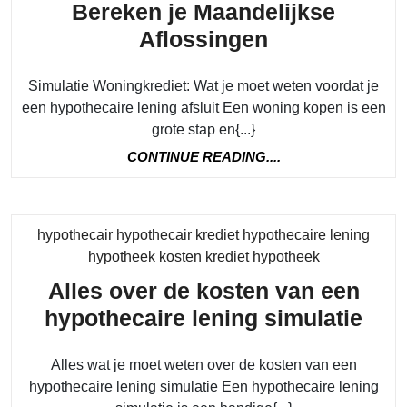
Bereken je Maandelijkse
Simulatie
Aflossingen
van
Simulatie Woningkrediet: Wat je moet weten voordat je
een
een hypothecaire lening afsluit Een woning kopen is een
Woningkredi
grote stap en{...}
Bereken
CONTINUE
CONTINUE READING....
je
READING....
Maandelijks
Aflossingen
hypothecair hypothecair krediet hypothecaire lening
Category
hypotheek kosten krediet hypotheek
Alles over de kosten van een
Alle
hypothecaire lening simulatie
ove
Alles wat je moet weten over de kosten van een
de
hypothecaire lening simulatie Een hypothecaire lening
kos