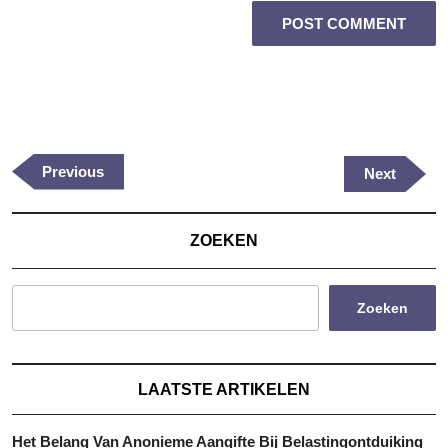
Berichtnavigatie
Previous
Previous
Next
Next
Post
Post
ZOEKEN
Zoeken
LAATSTE ARTIKELEN
Het Belang Van Anonieme Aangifte Bij Belastingontduiking