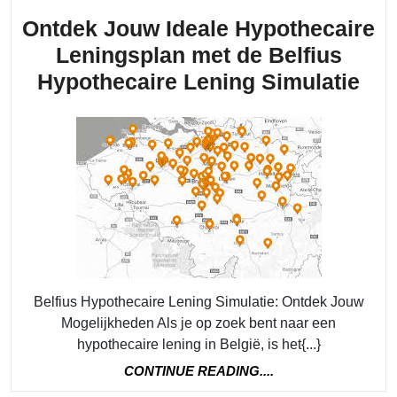
Ontdek Jouw Ideale Hypothecaire
Leningsplan met de Belfius
Ont
Hypothecaire Lening Simulatie
Jo
Ide
Hyp
Len
me
de
Bel
Hyp
Belfius Hypothecaire Lening Simulatie: Ontdek Jouw
Len
Mogelijkheden Als je op zoek bent naar een
Sim
hypothecaire lening in België, is het{...}
CONTINUE
CONTINUE READING....
READING....