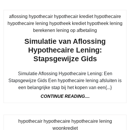
aflossing hypothecair hypothecair krediet hypothecaire
hypothecaire lening hypotheek krediet hypotheek lening
Category
berekenen lening op afbetaling
Simulatie van Aflossing
Hypothecaire Lening:
Simulatie
Stapsgewijze Gids
van
Simulatie Aflossing Hypothecaire Lening: Een
Aflossing
Stapsgewijze Gids Een hypothecaire lening afsluiten is
Hypothec
een belangrijke stap bij het kopen van een{...}
Lening:
CONTINUE
CONTINUE READING....
Stapsgew
READING....
Gids
hypothecair hypothecaire hypothecaire lening
Category
woonkrediet