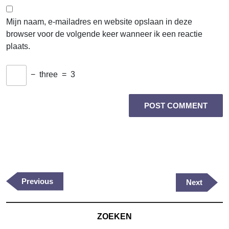
Mijn naam, e-mailadres en website opslaan in deze
browser voor de volgende keer wanneer ik een reactie
plaats.
−
three
=
3
Berichtnavigatie
Previous
Previous
Next
Next
Post
Post
ZOEKEN