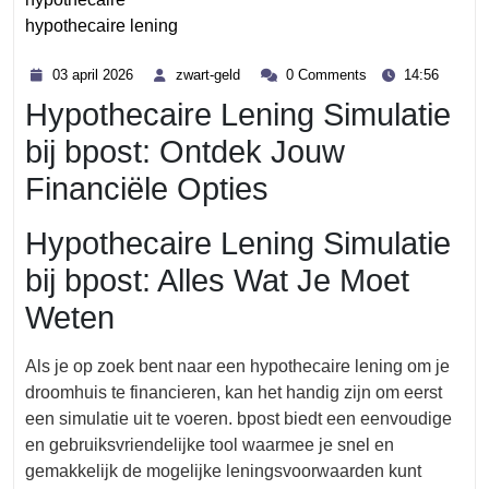
hypothecaire lening
Category
03
zwart-
03 april 2026
zwart-geld
0 Comments
14:56
april
geld
Hypothecaire Lening Simulatie
2026
bij bpost: Ontdek Jouw
Financiële Opties
Hypothecaire Lening Simulatie
bij bpost: Alles Wat Je Moet
Weten
Als je op zoek bent naar een hypothecaire lening om je
droomhuis te financieren, kan het handig zijn om eerst
een simulatie uit te voeren. bpost biedt een eenvoudige
en gebruiksvriendelijke tool waarmee je snel en
gemakkelijk de mogelijke leningsvoorwaarden kunt