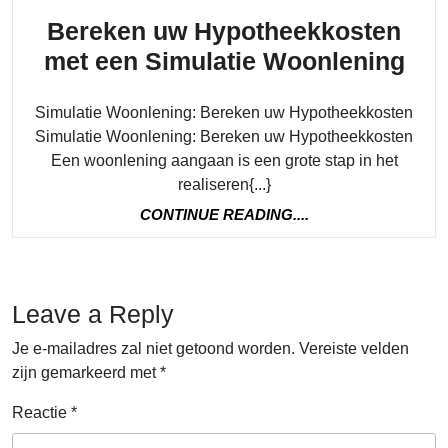
Bereken uw Hypotheekkosten
Ber
met een Simulatie Woonlening
uw
Simulatie Woonlening: Bereken uw Hypotheekkosten
Hyp
Simulatie Woonlening: Bereken uw Hypotheekkosten
met
Een woonlening aangaan is een grote stap in het
een
realiseren{...}
Sim
CONTINUE
CONTINUE READING....
Woo
READING....
Leave a Reply
Je e-mailadres zal niet getoond worden.
Vereiste velden
zijn gemarkeerd met
*
Reactie
*