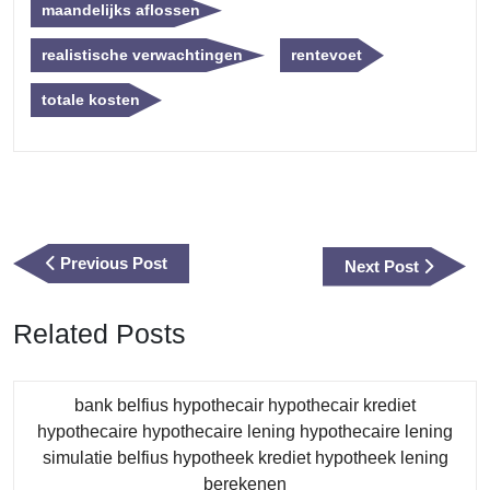
maandelijks aflossen
realistische verwachtingen
rentevoet
totale kosten
Berichtnavigatie
Previous
Previous Post
Next
Next Post
Post
Post
Related Posts
bank belfius hypothecair hypothecair krediet
hypothecaire hypothecaire lening hypothecaire lening
simulatie belfius hypotheek krediet hypotheek lening
Category
berekenen