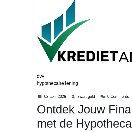
dvv
hypothecaire lening
Category
02
zwart-
02 april 2026
zwart-geld
0 Comments
april
geld
Ontdek Jouw Fina
2026
met de Hypothecai