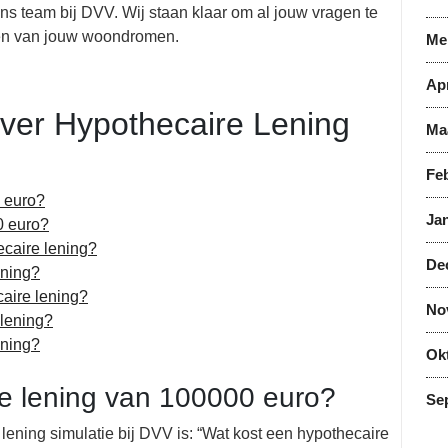
ns team bij DVV. Wij staan klaar om al jouw vragen te
eren van jouw woondromen.
Me
Apr
ver Hypothecaire Lening
Ma
Feb
 euro?
Jan
0 euro?
ecaire lening?
De
ening?
aire lening?
No
 lening?
ening?
Ok
e lening van 100000 euro?
Se
lening simulatie bij DVV is: “Wat kost een hypothecaire