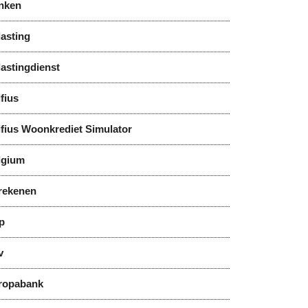
nken
asting
astingdienst
fius
lfius Woonkrediet Simulator
lgium
rekenen
p
v
ropabank