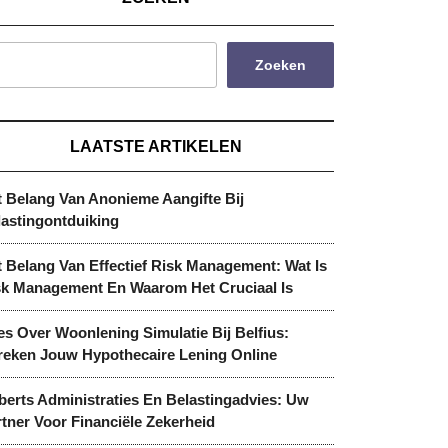
Zoeken
LAATSTE ARTIKELEN
t Belang Van Anonieme Aangifte Bij
lastingontduiking
 Belang Van Effectief Risk Management: Wat Is
sk Management En Waarom Het Cruciaal Is
es Over Woonlening Simulatie Bij Belfius:
reken Jouw Hypothecaire Lening Online
berts Administraties En Belastingadvies: Uw
tner Voor Financiële Zekerheid