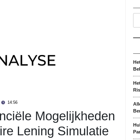
He
Be
Het
Ri
14:56
All
Be
nciële Mogelijkheden
Hu
re Lening Simulatie
Par