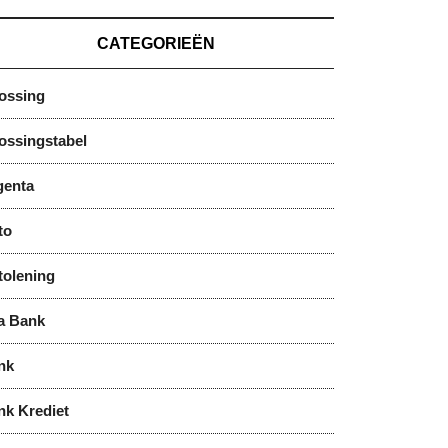
CATEGORIEËN
lossing
ossingstabel
genta
to
tolening
a Bank
nk
nk Krediet