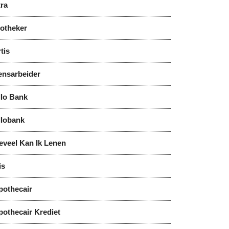
tra
notheker
tis
ensarbeider
llo Bank
llobank
eveel Kan Ik Lenen
is
pothecair
pothecair Krediet