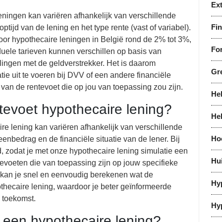
Ex
ningen kan variëren afhankelijk van verschillende
Fi
ptijd van de lening en het type rente (vast of variabel).
oor hypothecaire leningen in België rond de 2% tot 3%,
For
iduele tarieven kunnen verschillen op basis van
ngen met de geldverstrekker. Het is daarom
Gr
ie uit te voeren bij DVV of een andere financiële
 van de rentevoet die op jou van toepassing zou zijn.
He
tevoet hypothecaire lening?
He
e lening kan variëren afhankelijk van verschillende
Ho
leenbedrag en de financiële situatie van de lener. Bij
, zodat je met onze hypothecaire lening simulatie een
Hu
tevoeten die van toepassing zijn op jouw specifieke
l kan je snel en eenvoudig berekenen wat de
Hy
thecaire lening, waardoor je beter geïnformeerde
 toekomst.
Hy
j een hypothecaire lening?