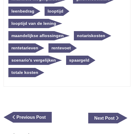
leenbedrag
looptijd
looptijd van de lening
maandelijkse aflossingen
notariskosten
rentetarieven
rentevoet
scenario's vergelijken
spaargeld
totale kosten
Berichtnavigatie
Previous
Previous Post
Next
Next Post
Post
Post