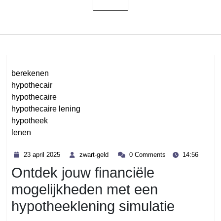
berekenen
hypothecair
hypothecaire
hypothecaire lening
hypotheek
lenen
Category
23
zwart-
23 april 2025
zwart-geld
0 Comments
14:56
april
geld
Ontdek jouw financiële
2025
mogelijkheden met een
hypotheeklening simulatie