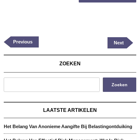
Berichtnavigatie
Previous
Previous
Next
Next
Post
Post
ZOEKEN
Zoeken
LAATSTE ARTIKELEN
Het Belang Van Anonieme Aangifte Bij Belastingontduiking