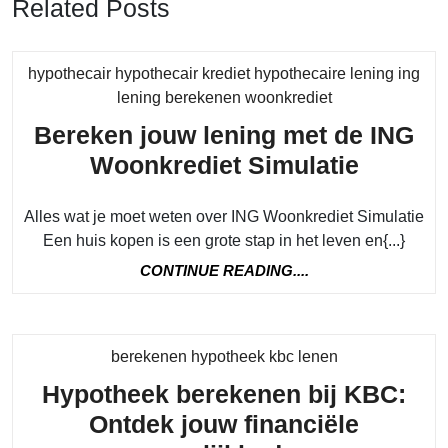
Related Posts
hypothecair hypothecair krediet hypothecaire lening ing
Category
lening berekenen woonkrediet
Bereken jouw lening met de ING
Bereke
Woonkrediet Simulatie
jouw
Alles wat je moet weten over ING Woonkrediet Simulatie
lening
Een huis kopen is een grote stap in het leven en{...}
met
CONTINUE
CONTINUE READING....
de
READING....
ING
Woonkr
Category
berekenen hypotheek kbc lenen
Simulat
Hypotheek berekenen bij KBC:
Ontdek jouw financiële