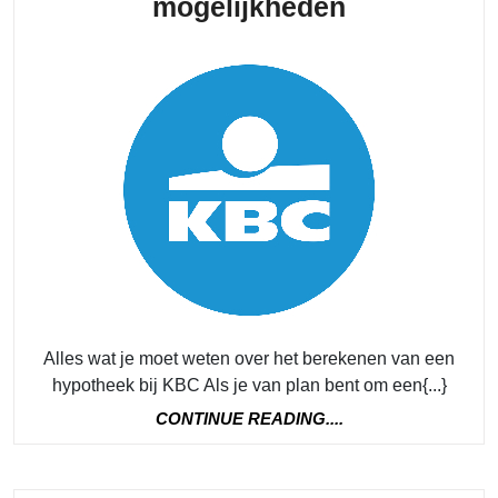
Hypotheek
mogelijkheden
berekenen
bij
KBC:
Ontdek
jouw
financiële
mogelijkhe
Alles wat je moet weten over het berekenen van een
hypotheek bij KBC Als je van plan bent om een{...}
CONTINUE
CONTINUE READING....
READING....