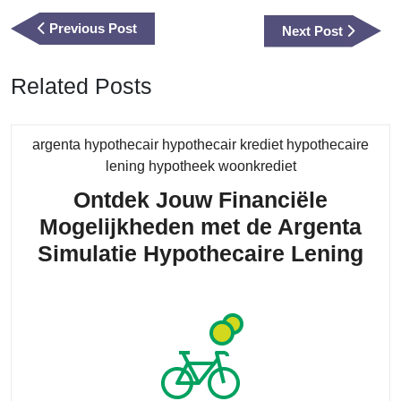
Previous
Previous Post
Next
Next Post
Post
Post
Related Posts
argenta hypothecair hypothecair krediet hypothecaire
Category
lening hypotheek woonkrediet
Ontdek Jouw Financiële
Mogelijkheden met de Argenta
Ont
Simulatie Hypothecaire Lening
Jo
Fin
Mog
me
de