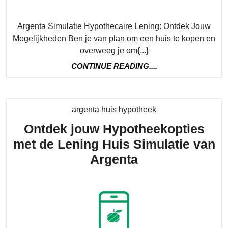
Arg
Sim
Argenta Simulatie Hypothecaire Lening: Ontdek Jouw
Hyp
Mogelijkheden Ben je van plan om een huis te kopen en
Len
overweeg je om{...}
CONTINUE
CONTINUE READING....
READING....
Category
argenta huis hypotheek
Ontdek jouw Hypotheekopties
met de Lening Huis Simulatie van
Ontdek
Argenta
jouw
Hypotheekopti
met
de