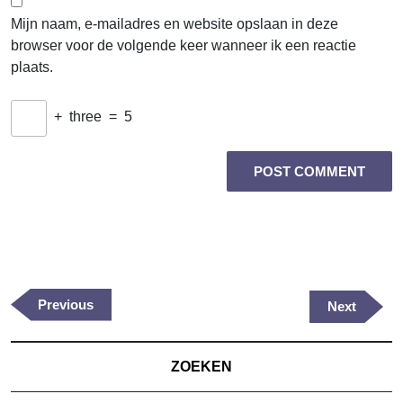
Mijn naam, e-mailadres en website opslaan in deze
browser voor de volgende keer wanneer ik een reactie
plaats.
+
three
=
5
Berichtnavigatie
Previous
Previous
Next
Next
Post
Post
ZOEKEN