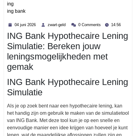
ing
ing bank
Category
04
zwart-
04 juni 2026
zwart-geld
0 Comments
14:56
juni
geld
ING Bank Hypothecaire Lening
2026
Simulatie: Bereken jouw
leningsmogelijkheden met
gemak
ING Bank Hypothecaire Lening
Simulatie
Als je op zoek bent naar een hypothecaire lening, kan
het handig zijn om gebruik te maken van de simulatietool
van ING Bank. Met deze tool kun je op een snelle en
eenvoudige manier een idee krijgen van hoeveel je kunt
lenen, wat de maandelijkse aflossingen zullen zijn en