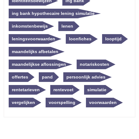
identiteitsbewijzen
ing bank
ing bank hypothecaire lening simulatie
inkomstenbewijs
lenen
leningsvoorwaarden
loonfiches
looptijd
maandelijks afbetalen
maandelijkse aflossingen
notariskosten
offertes
pand
persoonlijk advies
rentetarieven
rentevoet
simulatie
vergelijken
voorspelling
voorwaarden
Berichtnavigatie