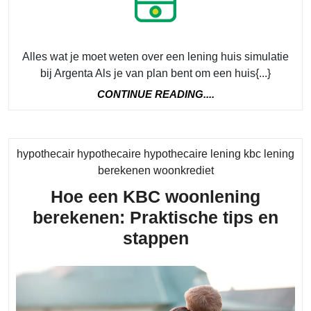
Lening
Huis
Simulatie
Alles wat je moet weten over een lening huis simulatie
van
bij Argenta Als je van plan bent om een huis{...}
Argenta
CONTINUE
CONTINUE READING....
READING....
hypothecair hypothecaire hypothecaire lening kbc lening
Category
berekenen woonkrediet
Hoe een KBC woonlening
berekenen: Praktische tips en
Hoe
stappen
een
KBC
woonlening