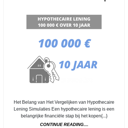
Hyp
Len
Sim
voo
de
Bes
Opt
Het Belang van Het Vergelijken van Hypothecaire
Lening Simulaties Een hypothecaire lening is een
belangrijke financiële stap bij het kopen{...}
CONTINUE
CONTINUE READING....