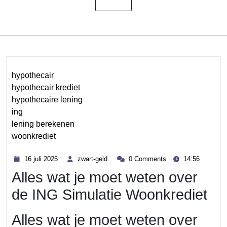
hypothecair
hypothecair krediet
hypothecaire lening
ing
lening berekenen
woonkrediet
Category
16
zwart-
16 juli 2025
zwart-geld
0 Comments
14:56
juli
geld
Alles wat je moet weten over
2025
de ING Simulatie Woonkrediet
Alles wat je moet weten over