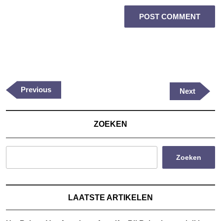
Berichtnavigatie
Previous
Previous
Next
Next
Post
Post
ZOEKEN
Zoeken
LAATSTE ARTIKELEN