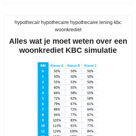
READING....
hypothecair hypothecaire hypothecaire lening kbc
Category
woonkrediet
Alles wat je moet weten over een
Alles
woonkrediet KBC simulatie
wat
je
moet
wete
over
een
woon
KBC
simul