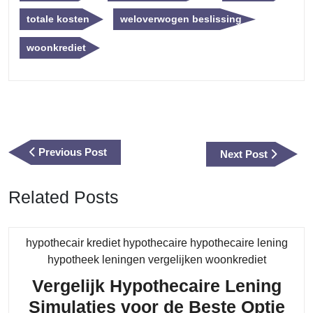
totale kosten
weloverwogen beslissing
woonkrediet
Berichtnavigatie
Previous
Previous Post
Next
Next Post
Post
Post
Related Posts
hypothecair krediet hypothecaire hypothecaire lening
Category
hypotheek leningen vergelijken woonkrediet
Vergelijk Hypothecaire Lening
Ver
Simulaties voor de Beste Optie