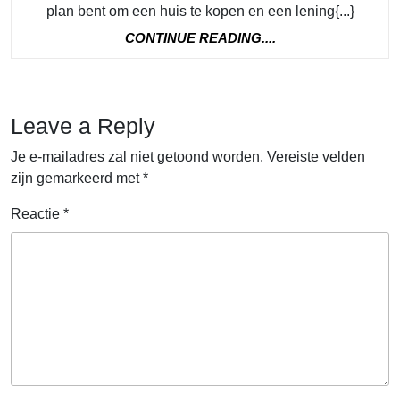
plan bent om een huis te kopen en een lening{...}
Lenen
CONTINUE
CONTINUE READING....
voor
READING....
Mijn
Huis?
Leave a Reply
Doe
een
Je e-mailadres zal niet getoond worden.
Vereiste velden
zijn gemarkeerd met
*
Simula
Reactie
*