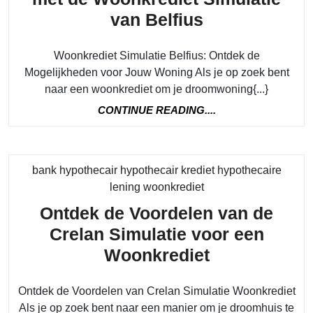
Ontdek
van Belfius
Jouw
Woonkrediet Simulatie Belfius: Ontdek de
Financiële
Mogelijkheden voor Jouw Woning Als je op zoek bent
Opties
naar een woonkrediet om je droomwoning{...}
met
CONTINUE
CONTINUE READING....
de
READING....
Woonkrediet
Simulatie
bank hypothecair hypothecair krediet hypothecaire
van
Category
lening woonkrediet
Belfius
Ontdek de Voordelen van de
Crelan Simulatie voor een
Ontdek
Woonkrediet
de
Ontdek de Voordelen van Crelan Simulatie Woonkrediet
Voordelen
Als je op zoek bent naar een manier om je droomhuis te