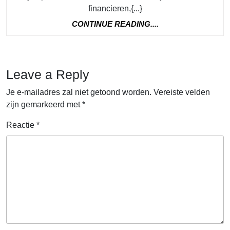
van
financieren,{...}
de
CONTINUE
CONTINUE READING....
Crelan
READING....
Simulatie
voor
Leave a Reply
een
Je e-mailadres zal niet getoond worden.
Vereiste velden
Woonkredie
zijn gemarkeerd met
*
Reactie
*