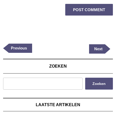
Berichtnavigatie
Previous
Previous
Next
Next
Post
Post
ZOEKEN
Zoeken
LAATSTE ARTIKELEN