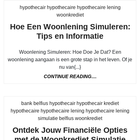
hypothecair hypothecaire hypothecaire lening
Category
woonkrediet
Hoe Een Woonlening Simuleren:
Hoe
Tips en Informatie
Een
Woonlening Simuleren: Hoe Doe Je Dat? Een
Woonleni
woonlening aangaan is een grote stap in het leven. Of je
Simuleren
nu van{...}
Tips
CONTINUE
CONTINUE READING....
en
READING....
Informati
bank belfius hypothecair hypothecair krediet
hypothecaire hypothecaire lening hypothecaire lening
Category
simulatie belfius woonkrediet
Ontdek Jouw Financiële Opties
met de Woonkrediet Simulatie