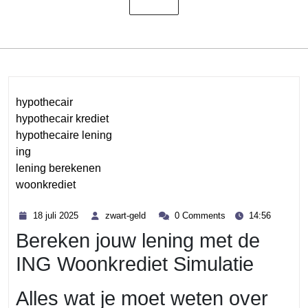
hypothecair
hypothecair krediet
hypothecaire lening
ing
lening berekenen
woonkrediet
Category
18
zwart-
18 juli 2025
zwart-geld
0 Comments
14:56
juli
geld
Bereken jouw lening met de
2025
ING Woonkrediet Simulatie
Alles wat je moet weten over