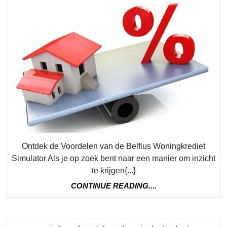
Financ
Mogel
met
de
Belfiu
Wonin
Simula
Ontdek de Voordelen van de Belfius Woningkrediet
Simulator Als je op zoek bent naar een manier om inzicht
te krijgen{...}
CONTINUE
CONTINUE READING....
READING....