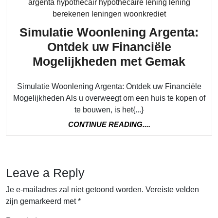
argenta hypothecair hypothecaire lening lening
Category
berekenen leningen woonkrediet
Simulatie Woonlening Argenta:
Ontdek uw Financiële
Simul
Mogelijkheden met Gemak
Woon
Simulatie Woonlening Argenta: Ontdek uw Financiële
Argen
Mogelijkheden Als u overweegt om een huis te kopen of
Ontd
te bouwen, is het{...}
uw
CONTINUE
CONTINUE READING....
Finan
READING....
Mogel
met
Leave a Reply
Gema
Je e-mailadres zal niet getoond worden.
Vereiste velden
zijn gemarkeerd met
*