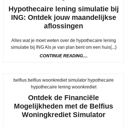
Hypothecaire lening simulatie bij
ING: Ontdek jouw maandelijkse
Hypothecair
aflossingen
lening
Alles wat je moet weten over de hypothecaire lening
simulatie
simulatie bij ING Als je van plan bent om een huis{...}
bij
CONTINUE
CONTINUE READING....
ING:
READING....
Ontdek
jouw
belfius belfius woonkrediet simulator hypothecaire
maandelijks
Category
hypothecaire lening woonkrediet
aflossingen
Ontdek de Financiële
Mogelijkheden met de Belfius
Ontde
Woningkrediet Simulator
de