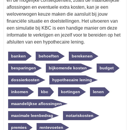
en de mogelijke consequenties, zoals de maandelijkse
aflossingen en eventuele extra kosten, kan je een
weloverwogen keuze maken die aansluit bij jouw
financiële situatie en doelstellingen. Het uitvoeren van
een simulatie bij KBC is een handige manier om deze
informatie te verkrijgen en jezelf voor te bereiden op het
afsluiten van een hypothecaire lening.
banken
behoeften
berekenen
besparingen
bijkomende kosten
budget
dossierkosten
hypothecaire lening
inkomen
kbc
kortingen
lenen
maandelijkse aflossingen
maximale leenbedrag
notariskosten
premies
rentevoeten