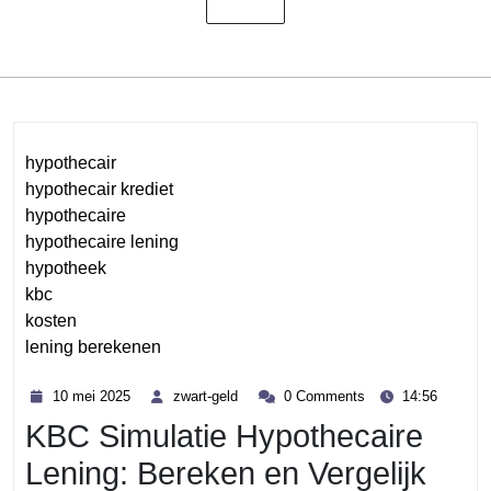
hypothecair
hypothecair krediet
hypothecaire
hypothecaire lening
hypotheek
kbc
kosten
lening berekenen
Category
10
zwart-
10 mei 2025
zwart-geld
0 Comments
14:56
mei
geld
KBC Simulatie Hypothecaire
2025
Lening: Bereken en Vergelijk