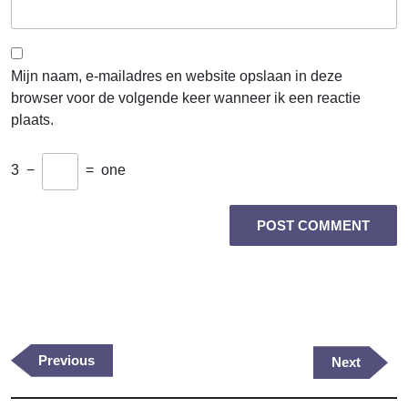
Mijn naam, e-mailadres en website opslaan in deze
browser voor de volgende keer wanneer ik een reactie
plaats.
3
−
=
one
Berichtnavigatie
Previous
Previous
Next
Next
Post
Post