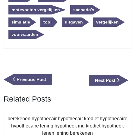
rentevoeten vergelijken
scenario's
simulatie
tool
uitgaven
vergelijken
voorwaarden
Berichtnavigatie
Previous
Previous Post
Next
Next Post
Post
Post
Related Posts
berekenen hypothecair hypothecair krediet hypothecaire
hypothecaire lening hypotheek ing krediet hypotheek
Category
lenen lening berekenen