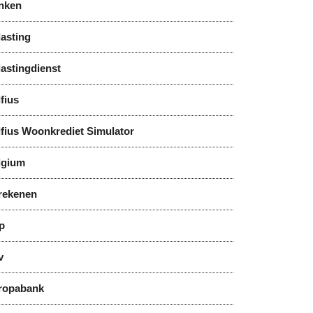
nken
asting
astingdienst
fius
lfius Woonkrediet Simulator
lgium
rekenen
p
v
ropabank