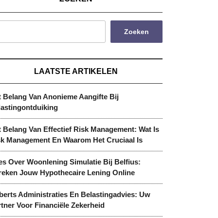
Zoeken
LAATSTE ARTIKELEN
t Belang Van Anonieme Aangifte Bij
lastingontduiking
 Belang Van Effectief Risk Management: Wat Is
sk Management En Waarom Het Cruciaal Is
es Over Woonlening Simulatie Bij Belfius:
reken Jouw Hypothecaire Lening Online
berts Administraties En Belastingadvies: Uw
tner Voor Financiële Zekerheid