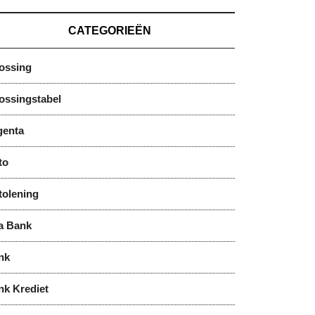
CATEGORIEËN
lossing
ossingstabel
genta
to
tolening
a Bank
nk
nk Krediet