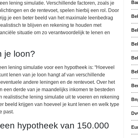
Ba
en lening simulatie. Verschillende factoren, zoals je
ichtingen en de rentevoet, spelen hierbij een rol. Door
Bel
, krijg je een beter beeld van het maximale leenbedrag
realistisch te blijven en rekening te houden met
Bel
anciële situatie om zo verantwoordelijk te lenen en
Bel
 je loon?
Be
een lening simulatie voor een hypotheek is: “Hoeveel
Be
kunt lenen van je loon hangt af van verschillende
 eventuele andere leningen en de rentevoet. Over het
Be
 een derde van je maandelijks inkomen te besteden
realistische lening simulatie uit te voeren en rekening
Bn
ter beeld krijgen van hoeveel je kunt lenen en welk type
e past.
Dv
r een hypotheek van 150.000
Eu