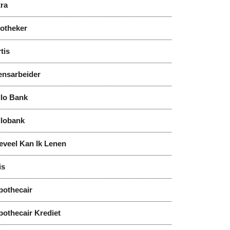
tra
notheker
tis
ensarbeider
llo Bank
llobank
eveel Kan Ik Lenen
is
pothecair
pothecair Krediet