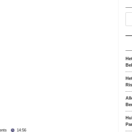
He
Be
Het
Ri
All
Be
Hu
Par
nts
14:56