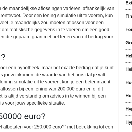
Ex
de maandelijkse aflossingen variëren, afhankelijk van
 rentevoet. Door een lening simulatie uit te voeren, kun
Fi
veel je maandelijks zou moeten aflossen voor een
For
k om realistische gegevens in te voeren om een goed
ngen die gepaard gaan met het lenen van dit bedrag voor
Gr
n?
He
voor een hypotheek, maar het exacte bedrag dat je kunt
He
ls jouw inkomen, de waarde van het huis dat je wilt
ening simulatie uit te voeren, kun je een beter inzicht
Ho
aflossen bij een lening van 200.000 euro en of dit
Hu
 is altijd verstandig om advies in te winnen bij een
is voor jouw specifieke situatie.
Hy
250000 euro?
Hy
 afbetalen voor 250.000 euro?” met betrekking tot een