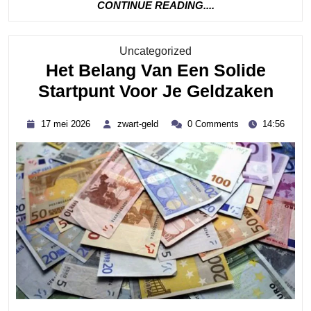
CONTINUE
CONTINUE READING....
READING....
Category
Uncategorized
Het Belang Van Een Solide
Het
Startpunt Voor Je Geldzaken
Bela
17
zwart-
17 mei 2026
zwart-geld
0 Comments
14:56
Van
mei
geld
2026
Een
Soli
Star
Voor
Je
Gel