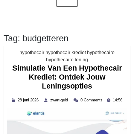
Tag:
budgetteren
hypothecair hypothecair krediet hypothecaire
Category
hypothecaire lening
Simulatie Van Een Hypothecair
Krediet: Ontdek Jouw
Simulatie
Leningsopties
Van
28
zwart-
28 juni 2026
zwart-geld
0 Comments
14:56
Een
juni
geld
2026
Hypothecai
Krediet:
Ontdek