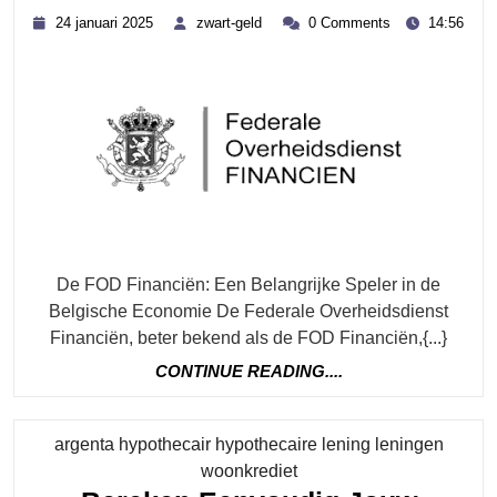
Rol
24
zwart-
24 januari 2025
zwart-geld
0 Comments
14:56
Van
januari
geld
2025
De
FOD
Financ
In
De
Belgis
Econo
De FOD Financiën: Een Belangrijke Speler in de
Belgische Economie De Federale Overheidsdienst
Financiën, beter bekend als de FOD Financiën,{...}
CONTINUE
CONTINUE READING....
READING....
argenta hypothecair hypothecaire lening leningen
Category
woonkrediet