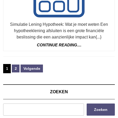
Simulatie Lening Hypotheek: Wat je moet weten Een
hypotheeklening afsluiten is een grote financiële
beslissing die een aanzienlijke impact kan{...}
CONTINUE
CONTINUE READING....
READING....
Berichten
1
2
Volgende
paginering
ZOEKEN
Zoeken