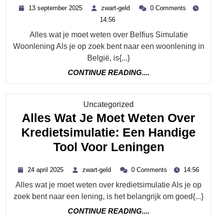
13
zwart-
13 september 2025
zwart-geld
0 Comments
De
september
geld
14:56
2025
Belfius
Alles wat je moet weten over Belfius Simulatie
Simulatie
Woonlening Als je op zoek bent naar een woonlening in
Woonleni
België, is{...}
Bereken
CONTINUE
CONTINUE READING....
READING....
Je
Hypothee
Category
Uncategorized
Online
Alles Wat Je Moet Weten Over
Kredietsimulatie: Een Handige
Alles
Tool Voor Leningen
Wat
24
zwart-
24 april 2025
zwart-geld
0 Comments
14:56
Je
april
geld
Alles wat je moet weten over kredietsimulatie Als je op
2025
Moet
zoek bent naar een lening, is het belangrijk om goed{...}
Weten
CONTINUE
CONTINUE READING....