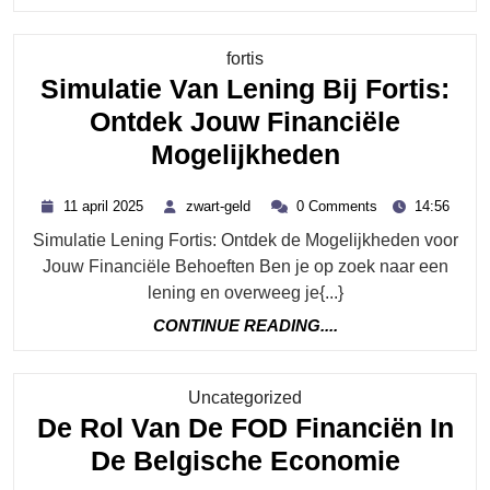
Over
READING....
Kredietsi
Category
fortis
Een
Simulatie Van Lening Bij Fortis:
Handige
Ontdek Jouw Financiële
Tool
Simulatie
Mogelijkheden
Voor
Van
Leningen
11
zwart-
11 april 2025
zwart-geld
0 Comments
14:56
Lening
april
geld
Simulatie Lening Fortis: Ontdek de Mogelijkheden voor
2025
Bij
Jouw Financiële Behoeften Ben je op zoek naar een
Fortis:
lening en overweeg je{...}
Ontdek
CONTINUE
CONTINUE READING....
Jouw
READING....
Financiële
Category
Uncategorized
Mogelijkhe
De Rol Van De FOD Financiën In
De
De Belgische Economie