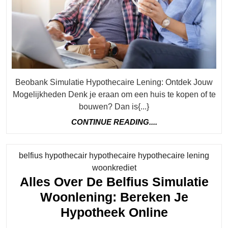
Hyp
Len
Beobank Simulatie Hypothecaire Lening: Ontdek Jouw
Mogelijkheden Denk je eraan om een huis te kopen of te
bouwen? Dan is{...}
CONTINUE
CONTINUE READING....
READING....
belfius hypothecair hypothecaire hypothecaire lening
Category
woonkrediet
Alles Over De Belfius Simulatie
Woonlening: Bereken Je
Alles
Hypotheek Online
Over