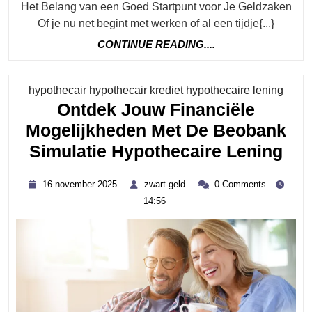
Het Belang van een Goed Startpunt voor Je Geldzaken
Of je nu net begint met werken of al een tijdje{...}
CONTINUE
CONTINUE READING....
READING....
Categ
hypothecair hypothecair krediet hypothecaire lening
Ontdek Jouw Financiële
Mogelijkheden Met De Beobank
Ont
Simulatie Hypothecaire Lening
Jo
16
zwart-
16 november 2025
zwart-geld
0 Comments
Fin
november
geld
14:56
2025
Mog
Met
De
Be
Sim