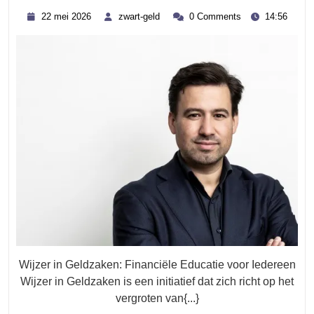
Voor
22
zwart-
22 mei 2026
zwart-geld
0 Comments
14:56
Het
mei
geld
2026
Vergroten
Van
Financiële
Kennis:
Wijzer
In
Geldzaken
Wijzer in Geldzaken: Financiële Educatie voor Iedereen
Wijzer in Geldzaken is een initiatief dat zich richt op het
vergroten van{...}