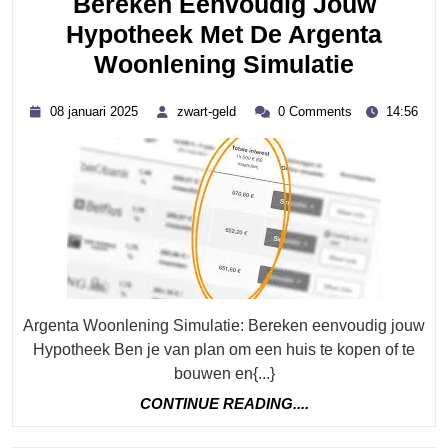
Bereken Eenvoudig Jouw
Hypotheek Met De Argenta
Bereke
Woonlening Simulatie
Eenvou
08
zwart-
08 januari 2025
zwart-geld
0 Comments
14:56
Jouw
januari
geld
2025
Hypoth
Met
De
Argenta
Woonle
Simulat
Argenta Woonlening Simulatie: Bereken eenvoudig jouw
Hypotheek Ben je van plan om een huis te kopen of te
bouwen en{...}
CONTINUE
CONTINUE READING....
READING....