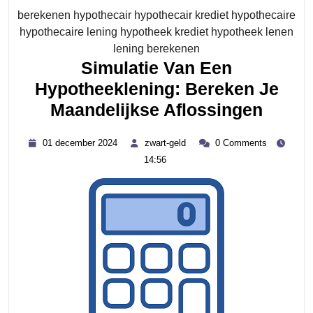
berekenen hypothecair hypothecair krediet hypothecaire
hypothecaire lening hypotheek krediet hypotheek lenen
Category
lening berekenen
Simulatie Van Een
Hypotheeklening: Bereken Je
Simul
Maandelijkse Aflossingen
Van
01
zwart-
01 december 2024
zwart-geld
0 Comments
Een
december
geld
14:56
2024
Hypot
Berek
Je
Maand
Aflos