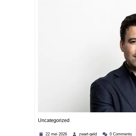
Uncategorized
Category
22
zwart-
22 mei 2026
zwart-geld
0 Comments