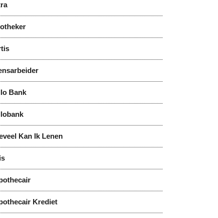
tra
notheker
tis
ensarbeider
llo Bank
llobank
eveel Kan Ik Lenen
is
pothecair
pothecair Krediet