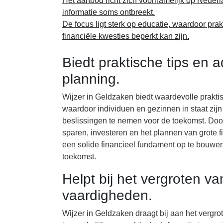
Het aanbod richt zich voornamelijk op Neder
informatie soms ontbreekt.
De focus ligt sterk op educatie, waardoor pra
financiële kwesties beperkt kan zijn.
Biedt praktische tips en a
planning.
Wijzer in Geldzaken biedt waardevolle praktis
waardoor individuen en gezinnen in staat zij
beslissingen te nemen voor de toekomst. Door 
sparen, investeren en het plannen van grote 
een solide financieel fundament op te bouwen 
toekomst.
Helpt bij het vergroten va
vaardigheden.
Wijzer in Geldzaken draagt bij aan het vergr