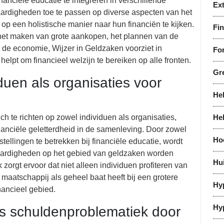
nanciële educatie te integreren in verschillende
Ex
aardigheden toe te passen op diverse aspecten van het
m op een holistische manier naar hun financiën te kijken.
Fi
 het maken van grote aankopen, het plannen van de
 de economie, Wijzer in Geldzaken voorziet in
For
elpt om financieel welzijn te bereiken op alle fronten.
Gr
duen als organisaties voor
He
ch te richten op zowel individuen als organisaties,
He
nanciële geletterdheid in de samenleving. Door zowel
Ho
ellingen te betrekken bij financiële educatie, wordt
aardigheden op het gebied van geldzaken worden
Hu
zorgt ervoor dat niet alleen individuen profiteren van
 maatschappij als geheel baat heeft bij een grotere
Hy
nancieel gebied.
Hy
s schuldenproblematiek door