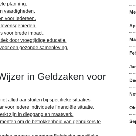
ële planning.
 en vaardigheden.
Me
iën voor iedereen.
de levensgebieden.
Apr
es voor brede impact.
Ma
ek door vroegtijdige educatie.
g voor een gezonde samenleving.
Feb
Jan
ijzer in Geldzaken voor
De
No
 altijd aansluiten bij specifieke situaties.
ar voor iedere individuele financiële situatie.
Ok
rkt zijn in diepgang en maatwerk.
Se
lementen om de betrokkenheid van gebruikers te