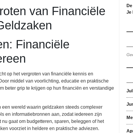
De 
roten van Financiële
Je
 Geldzaken
en: Financiële
ereen
Gee
richt op het vergroten van financiële kennis en
oor middel van voorlichting, educatie en praktische
 beter grip te krijgen op hun financiën en verstandige
Jul
Jun
in een wereld waarin geldzaken steeds complexer
ls en informatiebronnen aan, zodat iedereen zijn
Me
et nu gaat om budgetteren, sparen, beleggen of het
ken voorziet in heldere en praktische adviezen.
Apr