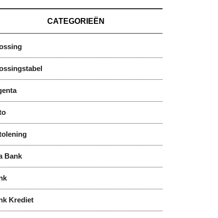
CATEGORIEËN
lossing
ossingstabel
genta
to
tolening
a Bank
nk
nk Krediet