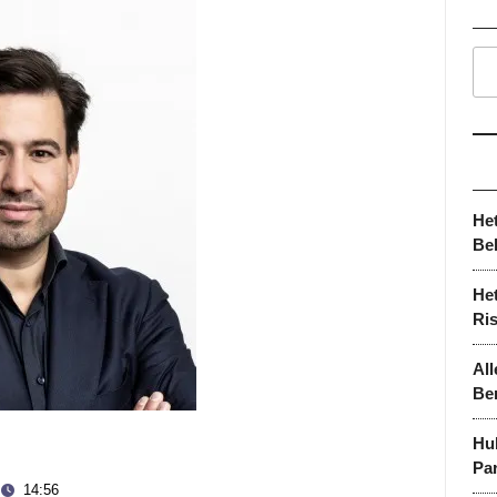
He
Be
Het
Ri
All
Be
Hu
Par
14:56