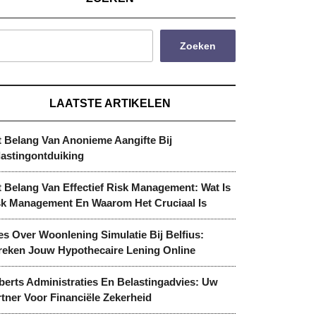
Zoeken
LAATSTE ARTIKELEN
t Belang Van Anonieme Aangifte Bij
lastingontduiking
 Belang Van Effectief Risk Management: Wat Is
sk Management En Waarom Het Cruciaal Is
es Over Woonlening Simulatie Bij Belfius:
reken Jouw Hypothecaire Lening Online
berts Administraties En Belastingadvies: Uw
tner Voor Financiële Zekerheid