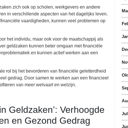
ldzaken zich ook op scholen, werkgevers en andere
Ma
ren in verschillende aspecten van het dagelijks leven.
 financiële vaardigheden, kunnen veel problemen op
Feb
Jan
voor het individu, maar ook voor de maatschappij als
ver geldzaken kunnen beter omgaan met financiële
De
denproblematiek en kunnen actief werken aan een
No
e rol bij het bevorderen van financiële geletterdheid
Ok
cieel gedrag. Door samen te werken aan een financieel
iteren van meer welvaart en welzijn.
Se
Au
 in Geldzaken’: Verhoogde
Jul
den en Gezond Gedrag
Jun