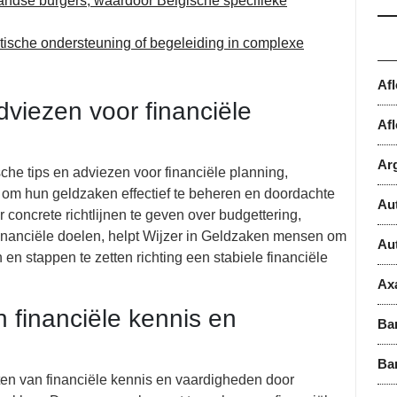
landse burgers, waardoor Belgische specifieke
ktische ondersteuning of begeleiding in complexe
Af
dviezen voor financiële
Afl
Ar
che tips en adviezen voor financiële planning,
n om hun geldzaken effectief te beheren en doordachte
Au
concrete richtlijnen te geven over budgettering,
financiële doelen, helpt Wijzer in Geldzaken mensen om
Au
en stappen te zetten richting een stabiele financiële
Ax
n financiële kennis en
Ba
Ba
oten van financiële kennis en vaardigheden door