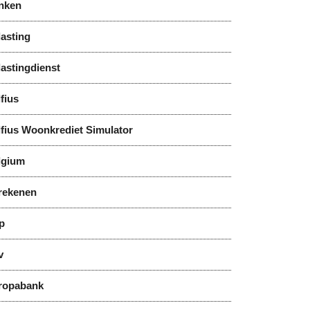
nken
asting
astingdienst
fius
lfius Woonkrediet Simulator
lgium
rekenen
p
v
ropabank