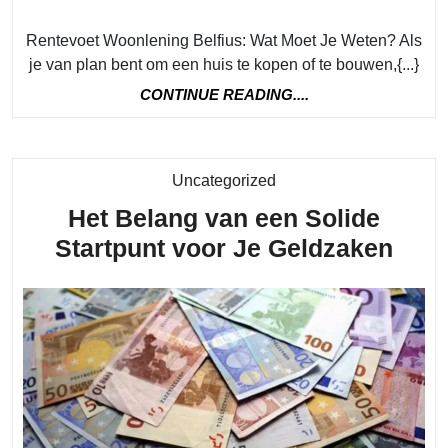
voor
Rentevoet Woonlening Belfius: Wat Moet Je Weten? Als
je
je van plan bent om een huis te kopen of te bouwen,{...}
woonlening
CONTINUE
CONTINUE READING....
bij
READING....
Belfius
Category
Uncategorized
Het Belang van een Solide
Het
Startpunt voor Je Geldzaken
Bela
van
een
Soli
Star
voor