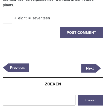
plaats.
+
eight
=
seventeen
Berichtnavigatie
Previous
Previous
Next
Next
Post
Post
ZOEKEN
Zoeken