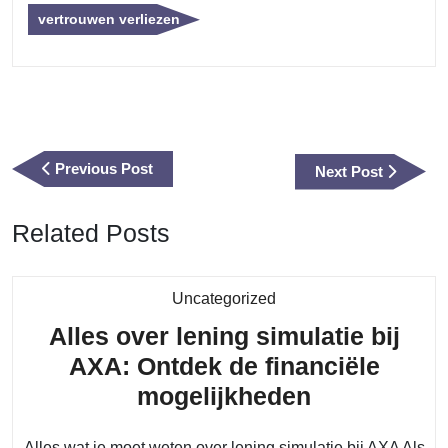
vertrouwen verliezen
Berichtnavigatie
Previous
Previous Post
Next
Next Post
Post
Post
Related Posts
Category
Uncategorized
Alles over lening simulatie bij
AXA: Ontdek de financiële
Alles
mogelijkheden
over
Alles wat je moet weten over lening simulatie bij AXA Als