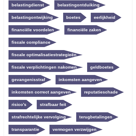
belastingdienst
belastingontduiking
belastingontwijking
boetes
eerlijkheid
financiële voordelen
financiële zaken
fiscale compliance
fiscale optimalisatiestrategieën
fiscale verplichtingen nakomen
geldboetes
gevangenisstraf
inkomsten aangeven
inkomsten correct aangeven
reputatieschade
risico's
strafbaar feit
strafrechtelijke vervolging
terugbetalingen
transparantie
vermogen verzwijgen