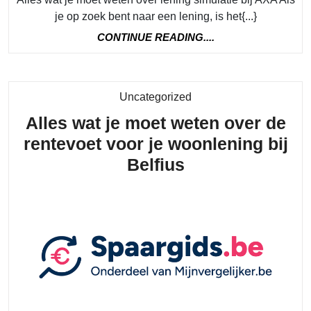
lening
je op zoek bent naar een lening, is het{...}
simulatie
CONTINUE
CONTINUE READING....
bij
READING....
AXA:
Ontdek
Category
Uncategorized
de
Alles wat je moet weten over de
financiële
rentevoet voor je woonlening bij
mogelijkhe
Alles
Belfius
wat
je
moet
weten
over
de
rentevoet