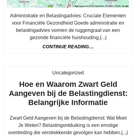
Administra
en
Administratie en Belastingadvies: Cruciale Elementen
Belastinga
voor Financiële Gezondheid Goede administratie en
belastingadvies vormen de ruggengraat van een
gezonde financiële huishouding,{...}
CONTINUE
CONTINUE READING....
READING....
Category
Uncategorized
Hoe en Waarom Zwart Geld
Aangeven bij de Belastingdienst:
Hoe
Belangrijke Informatie
en
Zwart Geld Aangeven bij de Belastingdienst: Wat Moet
Waaro
Je Weten? Belastingontduiking is een ernstige
Zwart
overtreding die verstrekkende gevolgen kan hebben.{...}