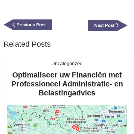
Berichtnavigatie
Previous
Previous Post
Next
Next Post
Post
Post
Related Posts
Category
Uncategorized
Optimaliseer uw Financiën met
Professioneel Administratie- en
Optimalise
Belastingadvies
uw
Financiën
met
Profession