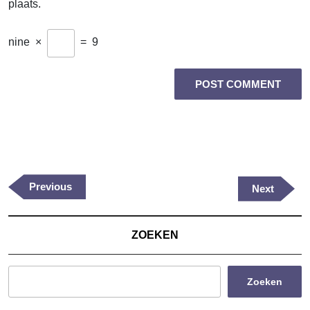
plaats.
nine
×
=
9
Berichtnavigatie
Previous
Previous
Next
Next
Post
Post
ZOEKEN
Zoeken