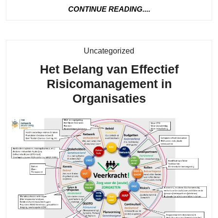
Geld
CONTINUE
CONTINUE READING....
Aangev
READING....
bij
de
Category
Uncategorized
Belasti
Het Belang van Effectief
Belangr
Risicomanagement in
Informa
Het
Organisaties
Belang
van
Effectief
Risicomana
in
Organisatie