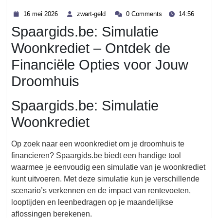
Category
16
zwart-
16 mei 2026
zwart-geld
0 Comments
14:56
mei
geld
Spaargids.be: Simulatie
2026
Woonkrediet – Ontdek de
Financiële Opties voor Jouw
Droomhuis
Spaargids.be: Simulatie
Woonkrediet
Op zoek naar een woonkrediet om je droomhuis te
financieren? Spaargids.be biedt een handige tool
waarmee je eenvoudig een simulatie van je woonkrediet
kunt uitvoeren. Met deze simulatie kun je verschillende
scenario’s verkennen en de impact van rentevoeten,
looptijden en leenbedragen op je maandelijkse
aflossingen berekenen.