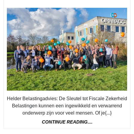
Helder
Belasti
voor
Fiscale
Zekerh
Helder Belastingadvies: De Sleutel tot Fiscale Zekerheid
Belastingen kunnen een ingewikkeld en verwarrend
onderwerp zijn voor veel mensen. Of je{...}
CONTINUE
CONTINUE READING....
READING....