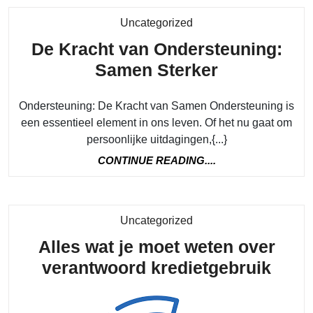
Category
Uncategorized
De Kracht van Ondersteuning:
De
Samen Sterker
Kracht
Ondersteuning: De Kracht van Samen Ondersteuning is
van
een essentieel element in ons leven. Of het nu gaat om
Ondersteun
persoonlijke uitdagingen,{...}
Samen
CONTINUE
CONTINUE READING....
Sterker
READING....
Category
Uncategorized
Alles wat je moet weten over
Alles
verantwoord kredietgebruik
wat
je