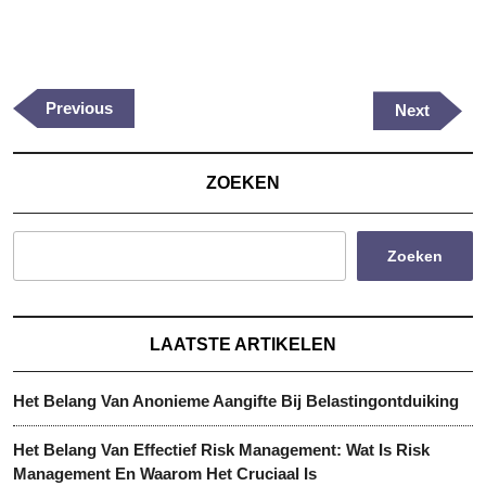
Berichtnavigatie
Previous
Previous
Next
Next
Post
Post
ZOEKEN
Zoeken
LAATSTE ARTIKELEN
Het Belang Van Anonieme Aangifte Bij Belastingontduiking
Het Belang Van Effectief Risk Management: Wat Is Risk
Management En Waarom Het Cruciaal Is