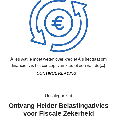
moet
wete
over
vera
kred
Alles wat je moet weten over krediet Als het gaat om
financiën, is het concept van krediet een van de{...}
CONTINUE
CONTINUE READING....
READING....
Category
Uncategorized
Ontvang Helder Belastingadvies
Ontvan
voor Fiscale Zekerheid