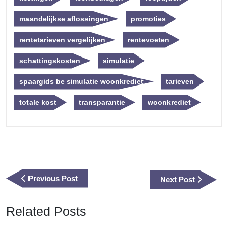
maandelijkse aflossingen
promoties
rentetarieven vergelijken
rentevoeten
schattingskosten
simulatie
spaargids be simulatie woonkrediet
tarieven
totale kost
transparantie
woonkrediet
Berichtnavigatie
Previous
Previous Post
Next
Next Post
Post
Post
Related Posts