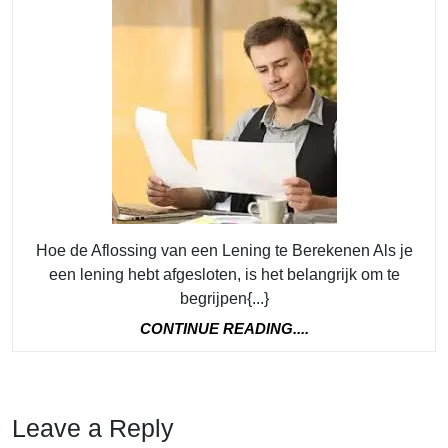
Aflossing
van
een
Lening
Berekenen:
Een
Stapsgewijze
Gids
Hoe de Aflossing van een Lening te Berekenen Als je
een lening hebt afgesloten, is het belangrijk om te
begrijpen{...}
CONTINUE
CONTINUE READING....
READING....
Leave a Reply