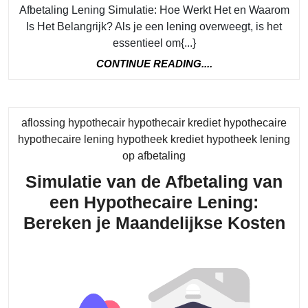
Afbetaling Lening Simulatie: Hoe Werkt Het en Waarom
een
Is Het Belangrijk? Als je een lening overweegt, is het
Afbetaling
essentieel om{...}
Lening
CONTINUE
CONTINUE READING....
Simulatie
READING....
en
Waarom
aflossing hypothecair hypothecair krediet hypothecaire
Is
hypothecaire lening hypotheek krediet hypotheek lening
Category
op afbetaling
Het
Belangrijk?
Simulatie van de Afbetaling van
een Hypothecaire Lening:
Si
Bereken je Maandelijkse Kosten
va
de
Af
va