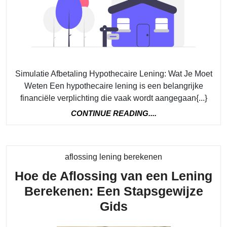
ee
Hy
Le
Be
je
Simulatie Afbetaling Hypothecaire Lening: Wat Je Moet
Ma
Weten Een hypothecaire lening is een belangrijke
financiële verplichting die vaak wordt aangegaan{...}
Ko
CONTINUE
CONTINUE READING....
READING....
Category
aflossing lening berekenen
Hoe de Aflossing van een Lening
Berekenen: Een Stapsgewijze
Hoe
Gids
de