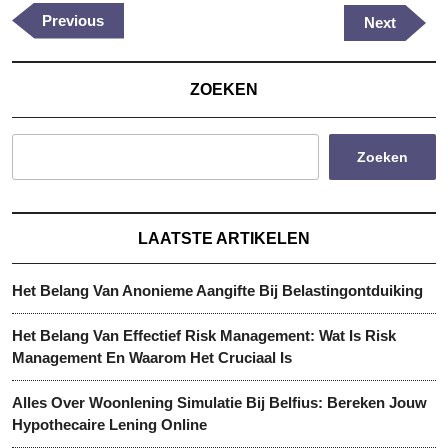
Previous
Previous
Next
Next
Post
Post
ZOEKEN
Zoeken
LAATSTE ARTIKELEN
Het Belang Van Anonieme Aangifte Bij Belastingontduiking
Het Belang Van Effectief Risk Management: Wat Is Risk
Management En Waarom Het Cruciaal Is
Alles Over Woonlening Simulatie Bij Belfius: Bereken Jouw
Hypothecaire Lening Online