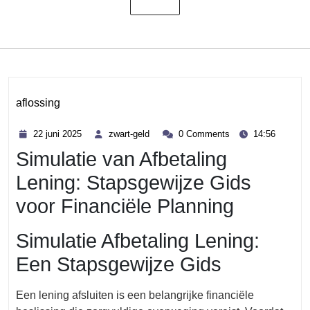
aflossing
Category
22
zwart-
22 juni 2025
zwart-geld
0 Comments
14:56
juni
geld
Simulatie van Afbetaling
2025
Lening: Stapsgewijze Gids
voor Financiële Planning
Simulatie Afbetaling Lening:
Een Stapsgewijze Gids
Een lening afsluiten is een belangrijke financiële