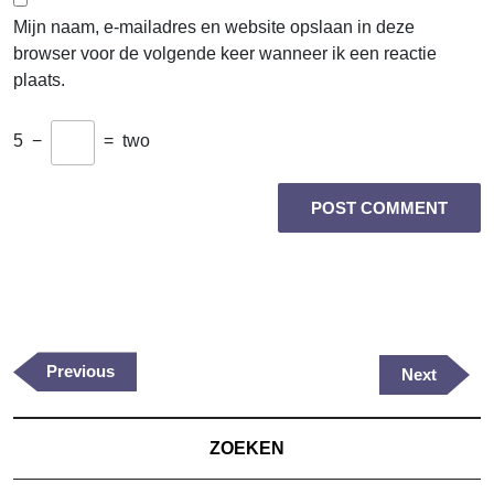
Mijn naam, e-mailadres en website opslaan in deze
browser voor de volgende keer wanneer ik een reactie
plaats.
5
−
=
two
Berichtnavigatie
Previous
Previous
Next
Next
Post
Post
ZOEKEN