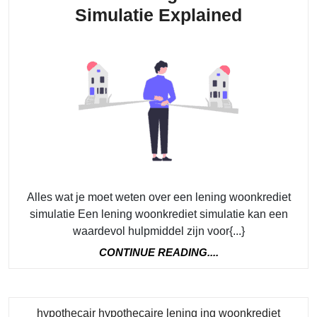
Ontdek
Simulatie Explained
jouw
Financië
Toekoms
Lening
Woonkre
Simulati
Explaine
Alles wat je moet weten over een lening woonkrediet
simulatie Een lening woonkrediet simulatie kan een
waardevol hulpmiddel zijn voor{...}
CONTINUE
CONTINUE READING....
READING....
Catego
hypothecair hypothecaire lening ing woonkrediet