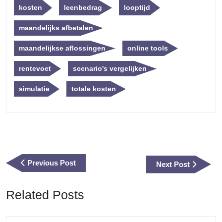
kosten
leenbedrag
looptijd
maandelijks afbetalen
maandelijkse aflossingen
online tools
rentevoet
scenario's vergelijken
simulatie
totale kosten
Berichtnavigatie
Previous
Previous Post
Next
Next Post
Post
Post
Related Posts