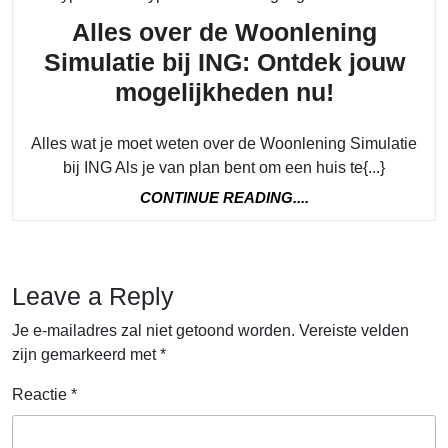
Alles over de Woonlening
Simulatie bij ING: Ontdek jouw
Alles
mogelijkheden nu!
over
Alles wat je moet weten over de Woonlening Simulatie
de
bij ING Als je van plan bent om een huis te{...}
Woonleni
CONTINUE
CONTINUE READING....
Simulatie
READING....
bij
ING:
Leave a Reply
Ontdek
jouw
Je e-mailadres zal niet getoond worden.
Vereiste velden
zijn gemarkeerd met
*
mogelijk
nu!
Reactie
*