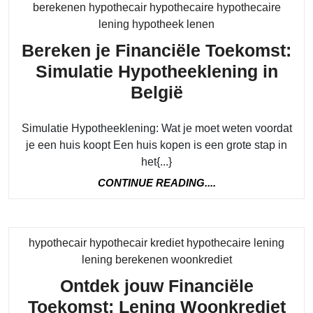
berekenen hypothecair hypothecaire hypothecaire
Category
lening hypotheek lenen
Bereken je Financiële Toekomst:
Simulatie Hypotheeklening in
Bereken
België
je
Simulatie Hypotheeklening: Wat je moet weten voordat
Financiële
je een huis koopt Een huis kopen is een grote stap in
Toekomst:
het{...}
Simulatie
CONTINUE
CONTINUE READING....
Hypotheeklenin
READING....
in
België
hypothecair hypothecair krediet hypothecaire lening
Category
lening berekenen woonkrediet
Ontdek jouw Financiële
Toekomst: Lening Woonkrediet