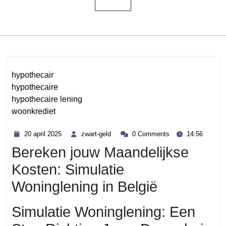
hypothecair
hypothecaire
hypothecaire lening
woonkrediet
Category
20
zwart-
20 april 2025
zwart-geld
0 Comments
14:56
april
geld
Bereken jouw Maandelijkse
2025
Kosten: Simulatie
Woninglening in België
Simulatie Woninglening: Een